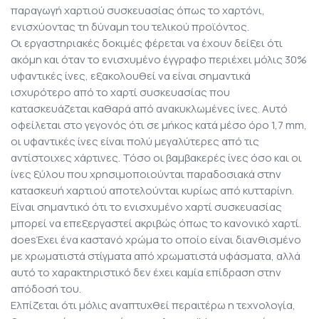
παραγωγή χαρτιού συσκευασίας όπως το χαρτόνι,
ενισχύοντας τη δύναμη του τελικού προϊόντος.
Οι εργαστηριακές δοκιμές φέρεται να έχουν δείξει ότι
ακόμη και όταν το ενισχυμένο έγγραφο περιέχει μόλις 30%
υφαντικές ίνες, εξακολουθεί να είναι σημαντικά
ισχυρότερο από το χαρτί συσκευασίας που
κατασκευάζεται καθαρά από ανακυκλωμένες ίνες. Αυτό
οφείλεται στο γεγονός ότι σε μήκος κατά μέσο όρο 1,7 mm,
οι υφαντικές ίνες είναι πολύ μεγαλύτερες από τις
αντίστοιχες χάρτινες. Τόσο οι βαμβακερές ίνες όσο και οι
ίνες ξύλου που χρησιμοποιούνται παραδοσιακά στην
κατασκευή χαρτιού αποτελούνται κυρίως από κυτταρίνη.
Είναι σημαντικό ότι το ενισχυμένο χαρτί συσκευασίας
μπορεί να επεξεργαστεί ακριβώς όπως το κανονικό χαρτί.
does
Έχει ένα καστανό χρώμα το οποίο είναι διανθισμένο
με χρωματιστά στίγματα από χρωματιστά υφάσματα, αλλά
αυτό το χαρακτηριστικό δεν έχει καμία επίδραση στην
απόδοσή του.
Ελπίζεται ότι μόλις αναπτυχθεί περαιτέρω η τεχνολογία,