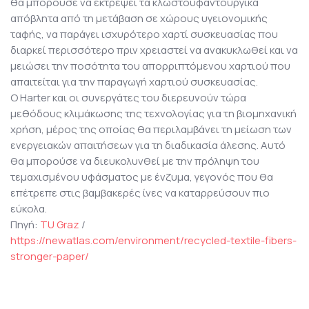
θα μπορούσε να εκτρέψει τα κλωστοϋφαντουργικά
απόβλητα από τη μετάβαση σε χώρους υγειονομικής
ταφής, να παράγει ισχυρότερο χαρτί συσκευασίας που
διαρκεί περισσότερο πριν χρειαστεί να ανακυκλωθεί
και
να
μειώσει την ποσότητα του απορριπτόμενου χαρτιού που
απαιτείται για την παραγωγή χαρτιού συσκευασίας.
Ο Harter και οι συνεργάτες του διερευνούν τώρα
μεθόδους κλιμάκωσης της τεχνολογίας για τη βιομηχανική
χρήση, μέρος της οποίας θα περιλαμβάνει τη μείωση των
ενεργειακών απαιτήσεων για τη διαδικασία άλεσης. Αυτό
θα μπορούσε να διευκολυνθεί με την πρόληψη του
τεμαχισμένου υφάσματος με ένζυμα, γεγονός που θα
επέτρεπε στις βαμβακερές ίνες να καταρρεύσουν πιο
εύκολα.
Πηγή:
TU Graz
/
https://newatlas.com/environment/recycled-textile-fibers-
stronger-paper/