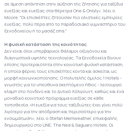
σε άμεση απάντηση στην αύξηση της ζήτησης για ταξίδια
ευεξίας και ευεξίας στα θέρετρα One & Onlyly», λέει ο
Moore. "Οι επισκέπτες ζητούσαν πιο ολιστικές εμπειρίες
ευεξίας, πολύ πέρα από το παραδοσιακό γυμναστήριο του
ξενοδοχείου ή το μασάζ σπα."
Η φυσική κατάσταση της κοινότητας
Δεν είναι όλοι υπερβαρικοί θάλαμοι οξυγόνου και
διαγνωστικά υψηλής τεχνολογίας. Τα ξενοδοχεία δίνουν
επίσης προτεραιότητα στην κοινοτική φυσική κατάσταση,
η οποία φέρνει τους επισκέπτες κοντά και ασκείται ως
μορφή κοινωνικοποίησης. Ο πολυτελής όμιλος 1 Hotels -
γνωστός για το υπεύθυνα σκεπτόμενο ήθος - λειτουργεί
κλαμπ στο Λονδίνο και το Δυτικό Χόλιγουντ, καθώς και ένα
μοναδικό κοινοτικό πρόγραμμα ευεξίας σε κάθε
τοποθεσία. «Η ευεξία για τους ταξιδιώτες έχει γίνει πολύ
λιγότερο για την απόδραση και περισσότερο για την
ενσωμάτωση», λέει ο Stefan Merriweather, επικεφαλής
δημιουργικού στο LINE, The Ned & Saguaro Hotels. Οι