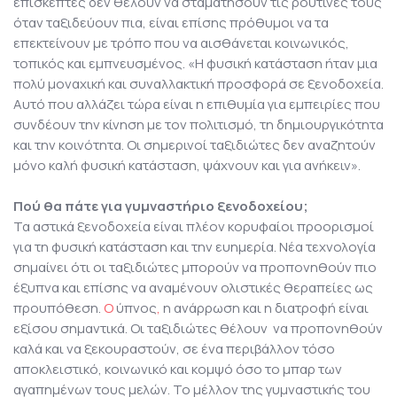
επισκέπτες δεν θέλουν να σταματήσουν τις ρουτίνες τους
όταν ταξιδεύουν πια, είναι επίσης πρόθυμοι να τα
επεκτείνουν με τρόπο που να αισθάνεται κοινωνικός,
τοπικός και εμπνευσμένος. «Η φυσική κατάσταση ήταν μια
πολύ μοναχική και συναλλακτική προσφορά σε ξενοδοχεία.
Αυτό που αλλάζει τώρα είναι η επιθυμία για εμπειρίες που
συνδέουν την κίνηση με τον πολιτισμό, τη δημιουργικότητα
και την κοινότητα. Οι σημερινοί ταξιδιώτες δεν αναζητούν
μόνο καλή φυσική κατάσταση, ψάχνουν και για ανήκειν».
Πού θα πάτε για γυμναστήριο ξενοδοχείου;
Τα αστικά ξενοδοχεία είναι πλέον κορυφαίοι προορισμοί
για τη φυσική κατάσταση και την ευημερία. Νέα τεχνολογία
σημαίνει ότι οι ταξιδιώτες μπορούν να προπονηθούν πιο
έξυπνα και επίσης να αναμένουν ολιστικές θεραπείες ως
προυπόθεση.
Ο
ύπνος
,
η ανάρρωση και η διατροφή είναι
εξίσου σημαντικά. Οι ταξιδιώτες θέλουν να προπονηθούν
καλά και να ξεκουραστούν, σε ένα περιβάλλον τόσο
αποκλειστικό, κοινωνικό και κομψό όσο το μπαρ των
αγαπημένων τους μελών. Το μέλλον της γυμναστικής του