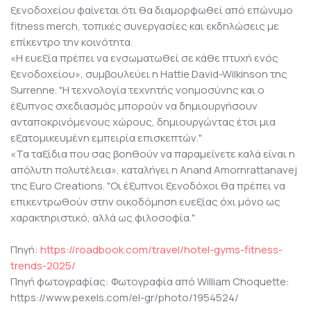
ξενοδοχείου φαίνεται ότι θα διαμορφωθεί από επώνυμο
fitness merch, τοπικές συνεργασίες και εκδηλώσεις με
επίκεντρο την κοινότητα.
«Η ευεξία πρέπει να ενσωματωθεί σε κάθε πτυχή ενός
ξενοδοχείου», συμβουλεύει η Hattie David-Wilkinson της
Surrenne. "Η τεχνολογία τεχνητής νοημοσύνης και ο
έξυπνος σχεδιασμός μπορούν να δημιουργήσουν
ανταποκρινόμενους χώρους, δημιουργώντας έτσι μια
εξατομικευμένη εμπειρία επισκεπτών."
«Τα ταξίδια που σας βοηθούν να παραμείνετε καλά είναι η
απόλυτη πολυτέλεια», καταλήγει η Anand Amornrattanavej
της Euro Creations. "Οι έξυπνοι ξενοδόχοι θα πρέπει να
επικεντρωθούν στην οικοδόμηση ευεξίας όχι μόνο ως
χαρακτηριστικό, αλλά ως φιλοσοφία."
Πηγή:
https://roadbook.com/travel/hotel-gyms-fitness-
trends-2025/
Πηγή φωτογραφίας: Φωτογραφία από William Choquette:
https://www.pexels.com/el-gr/photo/1954524/