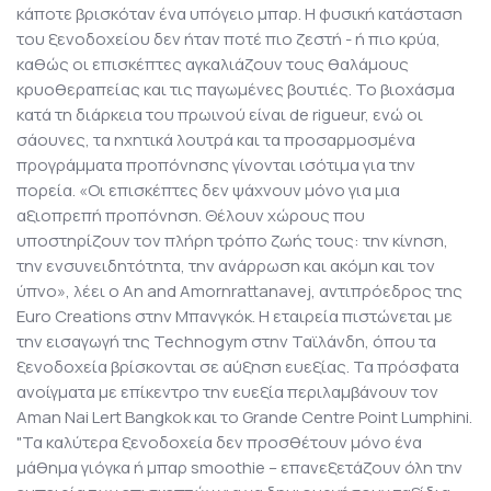
κάποτε βρισκόταν ένα υπόγειο μπαρ. Η φυσική κατάσταση
του ξενοδοχείου δεν ήταν ποτέ πιο ζεστή - ή πιο κρύα,
καθώς οι επισκέπτες αγκαλιάζουν τους θαλάμους
κρυοθεραπείας και τις παγωμένες βουτιές. Το βιοχάσμα
κατά τη διάρκεια του πρωινού είναι de rigueur, ενώ οι
σάουνες, τα ηχητικά λουτρά και τα προσαρμοσμένα
προγράμματα προπόνησης γίνονται ισότιμα για την
πορεία. «Οι επισκέπτες δεν ψάχνουν μόνο για μια
αξιοπρεπή προπόνηση. Θέλουν χώρους που
υποστηρίζουν τον πλήρη τρόπο ζωής τους: την κίνηση,
την ενσυνειδητότητα, την ανάρρωση και ακόμη και τον
ύπνο», λέει ο An and Amornrattanavej, αντιπρόεδρος της
Euro Creations στην Μπανγκόκ. Η εταιρεία πιστώνεται με
την εισαγωγή της Technogym στην Ταϊλάνδη, όπου τα
ξενοδοχεία βρίσκονται σε αύξηση ευεξίας. Τα πρόσφατα
ανοίγματα με επίκεντρο την ευεξία περιλαμβάνουν τον
Aman Nai Lert Bangkok και το Grande Centre Point Lumphini.
"Τα καλύτερα ξενοδοχεία δεν προσθέτουν μόνο ένα
μάθημα γιόγκα ή μπαρ smoothie – επανεξετάζουν όλη την