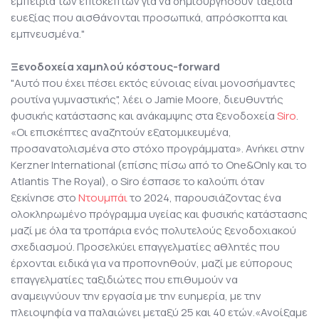
εμπειρία των επισκεπτών για να δημιουργήσουν ταξίδια
ευεξίας που αισθάνονται προσωπικά, απρόσκοπτα και
εμπνευσμένα."
Ξενοδοχεία χαμηλού κόστους-forward
"Αυτό που έχει πέσει εκτός εύνοιας είναι μονοσήμαντες
ρουτίνα γυμναστικής", λέει ο Jamie Moore, διευθυντής
φυσικής κατάστασης και ανάκαμψης στα ξενοδοχεία
Siro
.
«Οι επισκέπτες αναζητούν εξατομικευμένα,
προσανατολισμένα στο στόχο προγράμματα». Ανήκει στην
Kerzner International (επίσης πίσω από το One&Only και το
Atlantis The Royal), ο Siro έσπασε το καλούπι όταν
ξεκίνησε στο
Ντουμπάι
το 2024, παρουσιάζοντας ένα
ολοκληρωμένο πρόγραμμα υγείας και φυσικής κατάστασης
μαζί με όλα τα τροπάρια ενός πολυτελούς ξενοδοχιακού
σχεδιασμού. Προσελκύει επαγγελματίες αθλητές που
έρχονται ειδικά για να προπονηθούν, μαζί με εύπορους
επαγγελματίες ταξιδιώτες που επιθυμούν να
αναμειγνύουν την εργασία με την ευημερία, με την
πλειοψηφία να παλαιώνει μεταξύ 25 και 40 ετών.«Ανοίξαμε