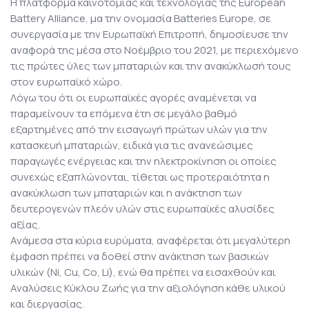
Η πλατφόρμα καινοτομίας και τεχνολογίας της European
Battery Alliance, μα την ονομασία Batteries Europe, σε
συνεργασία με την Ευρωπαϊκή Επιτροπή, δημοσίευσε την
αναφορά της μέσα στο Νοέμβριο του 2021, με περιεχόμενο
τις πρώτες ύλες των μπαταριών και την ανακύκλωσή τους
στον ευρωπαϊκό χώρο.
Λόγω του ότι οι ευρωπαϊκές αγορές αναμένεται να
παραμείνουν τα επόμενα έτη σε μεγάλο βαθμό
εξαρτημένες από την εισαγωγή πρώτων υλών για την
κατασκευή μπαταριών, ειδικά για τις ανανεώσιμες
παραγωγές ενέργειας και την ηλεκτροκίνηση οι οποίες
συνεχώς εξαπλώνονται, τίθεται ως προτεραιότητα η
ανακύκλωση των μπαταριών και η ανάκτηση των
δευτερογενών πλεόν υλών στις ευρωπαϊκές αλυσίδες
αξίας.
Ανάμεσα στα κύρια ευρύματα, αναφέρεται ότι μεγαλύτερη
έμφαση πρέπει να δοθεί στην ανάκτηση των βασικών
υλικών (Ni, Cu, Co, Li), ενώ θα πρέπει να εισαχθούν και
Αναλύσεις Κύκλου Ζωής για την αξιολόγηση κάθε υλικού
και διεργασίας.