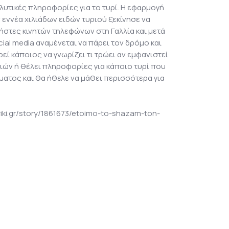
υτικές πληροφορίες για το τυρί. Η εφαρμογή
 εννέα χιλιάδων ειδών τυριού ξεκίνησε να
ρήστες κινητών τηλεφώνων στη Γαλλία και μετά
ial media αναμένεται να πάρει τον δρόμο και
ρεί κάποιος να γνωρίζει τι τρώει αν εμφανιστεί
ριών ή θέλει πληροφορίες για κάποιο τυρί που
ήματος και θα ήθελε να μάθει περισσότερα για
iki.gr/story/1861673/etoimo-to-shazam-ton-