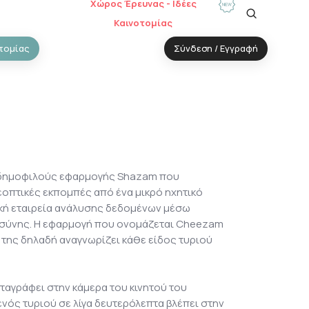
Χώρος Έρευνας - Ιδέες
Καινοτομίας
τομίας
Σύνδεση / Εγγραφή
ς δημοφιλούς εφαρμογής Shazam που
εοπτικές εκπομπές από ένα μικρό ηχητικό
ική εταιρεία ανάλυσης δεδομένων μέσω
οσύνης. Η εφαρμογή που ονομάζεται Cheezam
α της δηλαδή αναγνωρίζει κάθε είδος τυριού
ταγράφει στην κάμερα του κινητού του
ός τυριού σε λίγα δευτερόλεπτα βλέπει στην