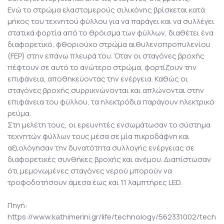
Ενώ το στρώμα ελαστομερούς σιλικόνης βρίσκεται κατά
μήκος του τεχνητού φύλλου για να παράγει και να συλλέγει
στατικά φορτία από το θρόισμα των φύλλων, διαθέτει ένα
διαφορετικό, φθοριούχο στρώμα αιθυλενοπροπυλενίου
(FEP) στην επάνω πλευρά του. Όταν οι σταγόνες βροχής
πέφτουν σε αυτό το ανώτερο στρώμα, φορτίζουν την
επιφάνεια, αποθηκεύοντας την ενέργεια. Καθώς οι
σταγόνες βροχής συρρικνώνονται και απλώνονται στην
επιφάνεια του φύλλου, τα ηλεκτρόδια παράγουν ηλεκτρικό
ρεύμα.
Στη μελέτη τους, οι ερευνητές ενσωμάτωσαν το σύστημα
τεχνητών φύλλων τους μέσα σε μία πικροδάφνη και
αξιολόγησαν την δυνατότητα συλλογής ενέργειας σε
διαφορετικές συνθήκες βροχής και ανέμου. Διαπίστωσαν
ότι μεμονωμένες σταγόνες νερού μπορούν να
τροφοδοτήσουν άμεσα έως και 11 λαμπτήρες LED.
Πηγή:
https://www.kathimerini.gr/life/technology/562331002/tech