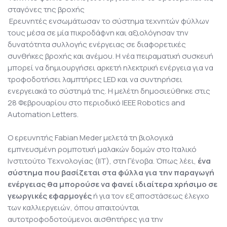
σταγόνες της βροχής
Ερευνητές ενσωμάτωσαν το σύστημα τεχνητών φύλλων
τους μέσα σε μία πικροδάφνη και αξιολόγησαν την
δυνατότητα συλλογής ενέργειας σε διαφορετικές
συνθήκες βροχής και ανέμου. Η νέα πειραματική συσκευή
μπορεί να δημιουργήσει αρκετή ηλεκτρική ενέργεια για να
τροφοδοτήσει λαμπτήρες LED και να συντηρήσει
ενεργειακά το σύστημά της. Η μελέτη δημοσιεύθηκε στις
28 Φεβρουαρίου στο περιοδικό IEEE Robotics and
Automation Letters.
Ο ερευνητής Fabian Meder μελετά τη βιολογικά
εμπνευσμένη ρομποτική μαλακών δομών στο Ιταλικό
Ινστιτούτο Τεχνολογίας (IIT), στη Γένοβα. Όπως λέει,
ένα
σύστημα που βασίζεται στα φύλλα για την παραγωγή
ενέργειας θα μπορούσε να φανεί ιδιαίτερα χρήσιμο σε
γεωργικές εφαρμογές
ή για τον εξ αποστάσεως έλεγχο
των καλλιεργειών, όπου απαιτούνται
αυτοτροφοδοτούμενοι αισθητήρες για την