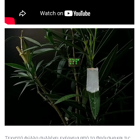
Τεχνητό φύλλο συλλέγει ενέργεια από το θρόισμα και τις