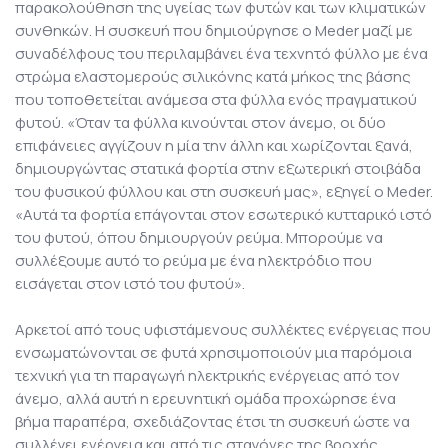
παρακολούθηση της υγείας των φυτών και των κλιματικών
συνθηκών. Η συσκευή που δημιούργησε ο Meder μαζί με
συναδέλφους του περιλαμβάνει ένα τεχνητό φύλλο με ένα
στρώμα ελαστομερούς σιλικόνης κατά μήκος της βάσης
που τοποθετείται ανάμεσα στα φύλλα ενός πραγματικού
φυτού. «Όταν τα φύλλα κινούνται στον άνεμο, οι δύο
επιφάνειες αγγίζουν η μία την άλλη και χωρίζονται ξανά,
δημιουργώντας στατικά φορτία στην εξωτερική στοιβάδα
του φυσικού φύλλου και στη συσκευή μας», εξηγεί ο Meder.
«Αυτά τα φορτία επάγονται στον εσωτερικό κυτταρικό ιστό
του φυτού, όπου δημιουργούν ρεύμα. Μπορούμε να
συλλέξουμε αυτό το ρεύμα με ένα ηλεκτρόδιο που
εισάγεται στον ιστό του φυτού».
Αρκετοί από τους υφιστάμενους συλλέκτες ενέργειας που
ενσωματώνονται σε φυτά χρησιμοποιούν μια παρόμοια
τεχνική για τη παραγωγή ηλεκτρικής ενέργειας από τον
άνεμο, αλλά αυτή η ερευνητική ομάδα προχώρησε ένα
βήμα παραπέρα, σχεδιάζοντας έτσι τη συσκευή ώστε να
συλλέγει ενέργεια και από τις σταγόνες της βροχής.