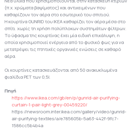
Νέα υλικά που χρησιμοποιούνται στην κατασκευή κτιρίων
(π.χ. χρώματα βαψίματος) και αντικειμένων που
καθαρίζουν τον αέρα στο εσωτερικό του σπιτιού.
Η κουρτίνα GUNRID του ΙΚΕΑ καθαρίζει τον αέρα μέσα στο
σπίτι χωρίς τη χρήση πολύπλοκων συστημάτων φίλτρων.
Το ύφασμα της κουρτίνας έχει μία ειδική επικάλυψη, η
οποία χρησιμοποιεί ενέργεια από το φυσικό φως για να
μετατρέψει τις πτητικές οργανικές ενώσεις σε καθαρό
αέρα.
Οι κουρτίνες κατασκευάζονται από 50 ανακυκλωμένα
φιαλίδια PET των 0,5l.
Πηγή
https://www.ikea.com/gb/en/p/gunrid-air-purifying-
curtain-1-pair-light-grey-00459220/
https://newsroom.inter.ikea.com/gallery/video/gunrid-
air-purifying-textiles/a/e785605b-5a63-442f-9fc7-
1586cc5b4b4a