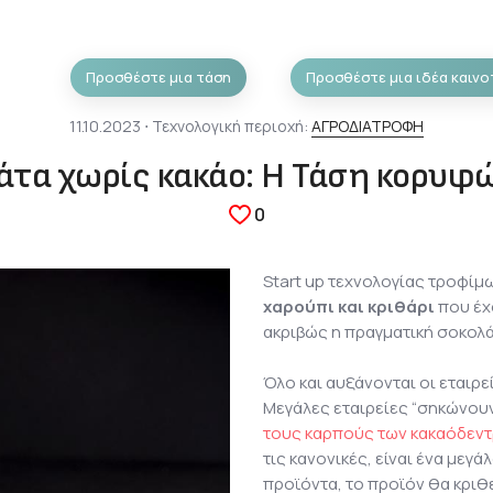
Προσθέστε μια τάση
Προσθέστε μια ιδέα καινο
11.10.2023 ⋅ Τεχνολογική περιοχή:
ΑΓΡΟΔΙΑΤΡΟΦΗ
άτα χωρίς κακάο: Η Τάση κορυφ
0
Start up τεχνολογίας τροφί
χαρούπι και κριθάρι
που έχ
ακριβώς η πραγματική σοκολά
Όλο και αυξάνονται οι εταιρ
Μεγάλες εταιρείες “σηκώνουν
τους καρπούς των κακαόδεντ
τις κανονικές, είναι ένα μεγ
προϊόντα, το προϊόν θα κριθ