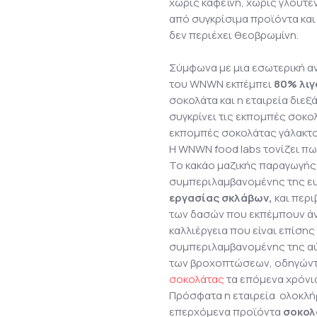
χωρίς καφεΐνη, χωρίς γλουτέ
από συγκρίσιμα προϊόντα και
δεν περιέχει θεοβρωμίνη.
Σύμφωνα με μια εσωτερική α
του WNWN εκπέμπει
80% λιγ
σοκολάτα και η εταιρεία διεξ
συγκρίνει τις εκπομπές σοκο
εκπομπές σοκολάτας γάλακτος
Η WNWN food labs τονίζει πω
Το κακάο μαζικής παραγωγής
συμπεριλαμβανομένης της ε
εργασίας σκλάβων,
και περ
των δασών που εκπέμπουν άνθ
καλλιέργεια που είναι επίσης
συμπεριλαμβανομένης της αύ
των βροχοπτώσεων, οδηγώντ
σοκολάτας
τα επόμενα χρόνι
Πρόσφατα η εταιρεία ολοκλήρω
επερχόμενα προϊόντα
σοκολ