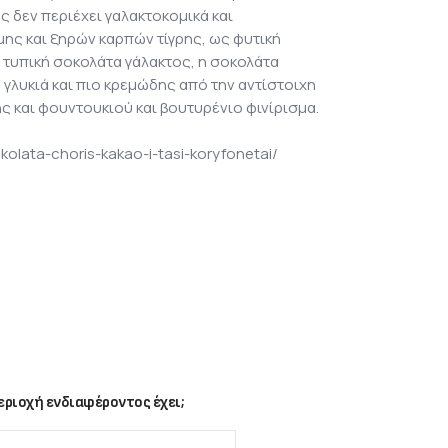
ς δεν περιέχει γαλακτοκομικά και
μης και ξηρών καρπών τίγρης, ως φυτική
η τυπική σοκολάτα γάλακτος, η σοκολάτα
 γλυκιά και πιο κρεμώδης από την αντίστοιχη
ης και φουντουκιού και βουτυρένιο φινίρισμα.
kolata-choris-kakao-i-tasi-koryfonetai/
ριοχή ενδιαφέροντος έχει;