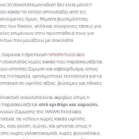
ει τη σοκολάτα μοναδική δεν είναι μόνο η
κκου κακάο το οποίο απουσιάζει από τις
ικαλούμενες όμως, θέματα βιωσιμότητας
ης των δασών, αλλά και σύγχρονες τάσεις για
ρείες επιμένουν στην προσπάθειά τους για
όντων που μοιάζουν με σοκολάτα.
αι τώρα και η Βρετανική
WNWN food labs
η σοκολάτας χωρίς κακάο που παρασκευάζεται
χουν υποστεί ζύμωση και καβούρδισμα, όπως
α. Η εταιρεία, χρησιμοποιεί τεχνολογία για να
στατικά σε υψηλής αξίας, βιώσιμες και ηθικές
αλλακτική σοκολάτα είναι ακριβώς όπως η
άο παρασκευάζεται
από κριθάρι και χαρούπι.
εχνικών ζύμωσης της WNWN food labs,
τατικά, σε «choc» χωρίς κακάο υψηλής
ι, έχει γεύση, λιώνει, και ψήνεται όπως η
ίσης χωρίς γαλακτοκομικά, χωρίς φοινικέλαιο,