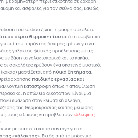
νη, με χαμηλότερη περιεκτικότητα σε ζάχαρη
 ακόμη και ασφαλές για τον σκύλο σας, καθώς
νάλυση του κύκλου ζωής, η μαύρη σοκολάτα
ότερα αέρια θερμοκηπίου
από τη συμβατική
άγει επί του παρόντος δοκιμές τρίτων για να
λάτας γάλακτος φυτικής προέλευσης με τις
 με βάση τα γαλακτοκομικά και το κακάο.
ς οι σοκολάτες κρύβουν ένα σκοτεινό μυστικό.
 (κακάο) μαστίζεται από
ηθικά ζητήματα,
υρείας χρήσης
παιδικής εργασίας και
ιβαλλοντική καταστροφή όπως η αποψίλωση
ρακα και η απώλεια οικοτόπων. Είναι μια
 πολύ ευάλωτη στην κλιματική αλλαγή,
ξησης της θερμοκρασίας και της μείωσης
ας τους ειδικούς να προβλέπουν
ελλείψεις
α.
σε με επιτυχία και τη συνταγή για τα
άτας «γάλακτος»
. Εκτός από το μηδενικό