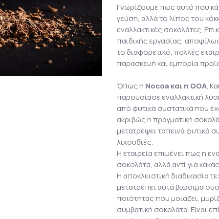
Γνωρίζουμε πως αυτό που κάν
γεύση, αλλά το λίπος του κό
εναλλακτικές σοκολάτες. Επ
παιδικής εργασίας, αποψίλωσ
το διαφορετικό, πολλές εται
παρασκευή και εμπορία προϊ
Όπως η
Nocoa και η
QOA
. Κ
παρουσίασε εναλλακτική λύσ
από φυτικά συστατικά που έ
ακριβώς η πραγματική σοκολάτ
μετατρέψει ταπεινά φυτικά συ
λιχουδιές.
Η εταιρεία επιμένει πως η εν
σοκολάτα, αλλά αντί για κακ
Η αποκλειστική διαδικασία τ
μετατρέπει αυτά βιώσιμα συσ
ποιότητας που μοιάζει, μυρίζε
συμβατική σοκολάτα. Είναι επ