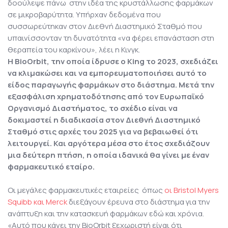
δοούλεψε πάνω στην ιδέα της κρυστάλλωσης φαρμάκων
σε μικροβαρύτητα. Υπήρχαν δεδομένα που
συσσωρεύτηκαν στον Διεθνή Διαστημικό Σταθμό που
υπαινίσσονταν τη δυνατότητα «να φέρει επανάσταση στη
θεραπεία του καρκίνου», λέει η Κινγκ.
Η BioOrbit, την οποία ίδρυσε ο King το 2023, σχεδιάζει
να κλιμακώσει και να εμπορευματοποιήσει αυτό το
είδος παραγωγής φαρμάκων στο διάστημα. Μετά την
εξασφάλιση χρηματοδότησης από τον Ευρωπαϊκό
Οργανισμό Διαστήματος, το σχέδιο είναι να
δοκιμαστεί η διαδικασία στον Διεθνή Διαστημικό
Σταθμό στις αρχές του 2025 για να βεβαιωθεί ότι
λειτουργεί. Και αργότερα μέσα στο έτος σχεδιάζουν
μια δεύτερη πτήση, η οποία ιδανικά θα γίνει με έναν
φαρμακευτικό εταίρο.
Οι μεγάλες φαρμακευτικές εταιρείες όπως
οι Bristol Myers
Squibb και
Merck
διεξάγουν έρευνα στο διάστημα για την
ανάπτυξη και την κατασκευή φαρμάκων εδώ και χρόνια.
«Αυτό που κάνει την BioOrbit ξεχωριστή είναι ότι