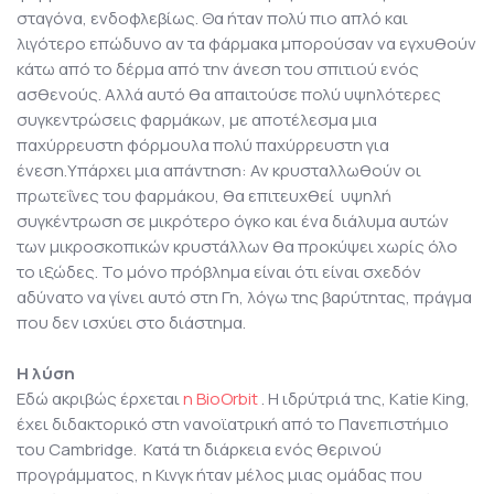
σταγόνα, ενδοφλεβίως. Θα ήταν πολύ πιο απλό και
λιγότερο επώδυνο αν τα φάρμακα μπορούσαν να εγχυθούν
κάτω από το δέρμα από την άνεση του σπιτιού ενός
ασθενούς. Αλλά αυτό θα απαιτούσε πολύ υψηλότερες
συγκεντρώσεις φαρμάκων, με αποτέλεσμα μια
παχύρρευστη φόρμουλα πολύ παχύρρευστη για
ένεση.Υπάρχει μια απάντηση: Αν κρυσταλλωθούν οι
πρωτεΐνες του φαρμάκου, θα επιτευχθεί υψηλή
συγκέντρωση σε μικρότερο όγκο και ένα διάλυμα αυτών
των μικροσκοπικών κρυστάλλων θα προκύψει χωρίς όλο
το ιξώδες. Το μόνο πρόβλημα είναι ότι είναι σχεδόν
αδύνατο να γίνει αυτό στη Γη, λόγω της βαρύτητας, πράγμα
που δεν ισχύει στο διάστημα.
Η λύση
Εδώ ακριβώς έρχεται
η BioOrbit
. Η ιδρύτριά της, Katie King,
έχει διδακτορικό στη νανοϊατρική από το Πανεπιστήμιο
του Cambridge. Κατά τη διάρκεια ενός θερινού
προγράμματος, η Κινγκ ήταν μέλος μιας ομάδας που