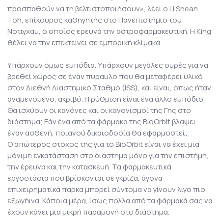
προσπαθούν να τη βελτιστοποιήσουν», λέει ο Li Shean
Toh, επίκουρος καθηγητής στο Πανεπιστήμιο του
Νότιγχαμ, ο οποίος ερευνά την αστροφαρμακευτική. Η King
θέλει να την επεκτείνει σε εμπορική κλίμακα.
Υπάρχουν όμως εμπόδια. Υπάρχουν μεγάλες ουρές για να
βρεθεί χώρος σε έναν πύραυλο που θα μεταφέρει υλικό
στον Διεθνή Διαστημικό Σταθμό (ISS), και είναι, όπως ήταν
αναμενόμενο, ακριβό. Η ρύθμιση είναι ένα άλλο εμπόδιο:
Θα ισχύουν οι κανόνες και οι κανονισμοί της Γης στο
διάστημα; Εάν ένα από τα φάρμακα της BioOrbit βλάψει
έναν ασθενή, ποιανού δικαιοδοσία θα εφαρμοστεί;
Ο απώτερος στόχος της για το BioOrbit είναι να έχει μια
μόνιμη εγκατάσταση στο διάστημα μόνο για την επιστήμη,
την έρευνα και την κατασκευή. Τα φαρμακευτικά
εργοστάσια που βρίσκονται σε γκρίζα, άγονα
επιχειρηματικά πάρκα μπορεί σύντομα να γίνουν λίγο πιο
εξωγήινα. Κάποια μέρα, ίσως πολλά από τα φάρμακά σας να
έχουν κάνει μια μικρή παραμονή στο διάστημα.