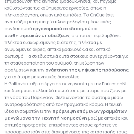
επιβράδυνση της κίνησης (βραδυκινησία) και πάγωμα,
καθιστώντας τις καθημερινές εργασίες, όπως η
πληκτρολόγηση, σημαντικό εμπόδιο. Το OnCue έχει
αναπτύξει μια εμπειρία πληκτρολογίου μέσω ενός
συνδυασμού
εργονομικού σχεδιασμού
και
αισθητηριακών υποδείξεων
, ο οποίος περιλαμβάνει
πλήκτρα διαχωρισμένης διάταξης, πλήκτρα με
ανυψωμένες άκρες, απτικά βραχιολάκια και οπτικό
φωτισμό. Τα σχεδιαστικά αυτά στοιχεία συνεργάζονται για
τη σταθεροποίηση του ρυθμού, τη μείωση των
σφαλμάτων και την
ανάκτηση της ψηφιακής πρόσβασης
για τα άτομα με κινητικές δυσκολίες.
Η Galli ανέπτυξε το έργο σε συνεργασία με την ParkinsonNL
και δοκίμασε πολλαπλά πρωτότυπα με άτομα που ζουν με
τη νόσο του Πάρκινσον, βελτιώνοντας το σύστημα μέσω
ανατροφοδότησης από τον πραγματικό κόσμο. Η τελική
ιδέα ενσωματώνει την
πρόβλεψη επόμενων γραμμάτων
με γνώμονα την Τεχνητή Νοημοσύνη
μαζί με απτικές και
οπτικές προτροπές, επιτρέποντας στους χρήστες να
προσαρμοστούν στις διακυμάνσεις της κατάστασής τους.