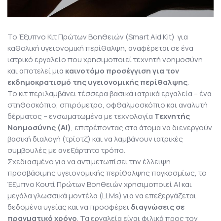
Το Έξυπνο Κιτ Πρώτων Βοηθειών (Smart Aid Kit) για
καθολική υγειονομική περίθαλψη, αναφέρεται σε ένα
ιατρικό εργαλείο που χρησιμοποιεί τεχνητή νοημοσύνη
και αποτελεί μια
καινοτόμο προσέγγιση για τον
εκδημοκρατισμό της υγειονομικής περίθαλψης
.
Το κιτ περιλαμβάνει τέσσερα βασικά ιατρικά εργαλεία – ένα
στηθοσκόπιο, σπιρόμετρο, οφθαλμοσκόπιο και αναλυτή
δέρματος – ενσωματωμένα με τεχνολογία
Τεχνητής
Νοημοσύνης (AI)
, επιτρέποντας στα άτομα να διενεργούν
βασική διαλογή (τρίοτζ) και να λαμβάνουν ιατρικές
συμβουλές με ανεξάρτητο τρόπο.
Σχεδιασμένο για να αντιμετωπίσει την έλλειψη
προσβάσιμης υγειονομικής περίθαλψης παγκοσμίως, το
Έξυπνο Κουτί Πρώτων Βοηθειών χρησιμοποιεί AI και
μεγάλα γλωσσικά μοντέλα (LLMs) για να επεξεργάζεται
δεδομένα υγείας και να προσφέρει
διαγνώσεις σε
πραγματικό χρόνο
. Τα εργαλεία είναι φιλικά προς τον