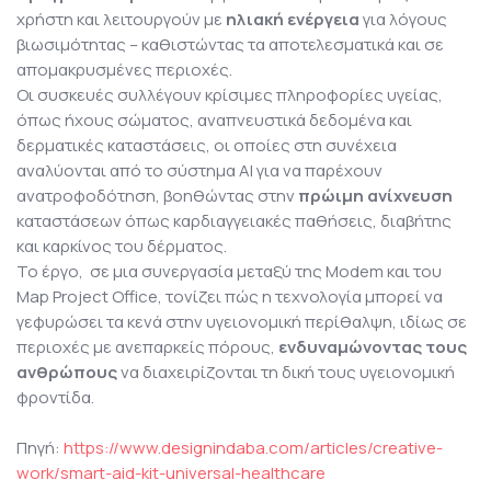
χρήστη και λειτουργούν με
ηλιακή ενέργεια
για λόγους
βιωσιμότητας – καθιστώντας τα αποτελεσματικά και σε
απομακρυσμένες περιοχές.
Οι συσκευές συλλέγουν κρίσιμες πληροφορίες υγείας,
όπως ήχους σώματος, αναπνευστικά δεδομένα και
δερματικές καταστάσεις, οι οποίες στη συνέχεια
αναλύονται από το σύστημα AI για να παρέχουν
ανατροφοδότηση, βοηθώντας στην
πρώιμη ανίχνευση
καταστάσεων όπως καρδιαγγειακές παθήσεις, διαβήτης
και καρκίνος του δέρματος.
Το έργο, σε μια συνεργασία μεταξύ της Modem και του
Map Project Office, τονίζει πώς η τεχνολογία μπορεί να
γεφυρώσει τα κενά στην υγειονομική περίθαλψη, ιδίως σε
περιοχές με ανεπαρκείς πόρους,
ενδυναμώνοντας τους
ανθρώπους
να διαχειρίζονται τη δική τους υγειονομική
φροντίδα.
Πηγή:
https://www.designindaba.com/articles/creative-
work/smart-aid-kit-universal-healthcare