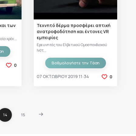
και των
Τεχνητό δέρμα προσφέρει απτική
ανατροφοδότηση και έντονες VR
εμπειρίες
ία χρόν...
Ερευνητές του Ελβετικού Ομοσπονδιακού
Ινστ...
ση
Βαθμολογήστε την Τάση
0
07 ΟΚΤΩΒΡΊΟΥ 2019 11:34
0
14
15