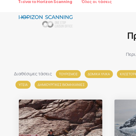
Όλες οι τάσεις
Τι είναι το Horizon Scanning
Π
Περι
Διαθέσιμες τάσεις
ΤΟΥΡΙΣΜΟΣ
ΔΟΜΙΚΑ ΥΛΙΚΑ
ΚΛΩΣΤΟΫΦ
ΥΓΕΙΑ
ΔΗΜΙΟΥΡΓΙΚΕΣ ΒΙΟΜΗΧΑΝΙΕΣ