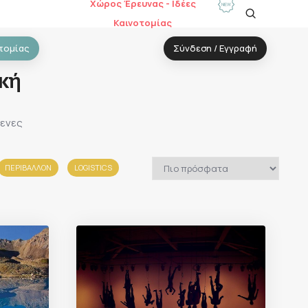
Χώρος Έρευνας - Ιδέες
Καινοτομίας
τομίας
Σύνδεση / Εγγραφή
κή
μενες
ΠΕΡΙΒΑΛΛΟΝ
LOGISTICS