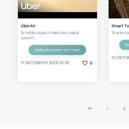
UberAir
Smart T
Σε πολλές χώρες η Uber έγινε ευρέως
Τα τελευταί
γνωστή...
Β
Βαθμολογήστε την Τάση
10 ΟΚΤΩΒ
11 ΟΚΤΩΒΡΊΟΥ 2019 10:35
0
1
2