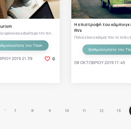
Η επιστροφή του κάμπινγκ 
ourism
RVs
α χρόνια και ειδικότερα την τελ...
Πολύς είναι ο κόσμος που τα τελευτα
αθμολογήστε την Τάση
Βαθμολογήστε την Τά
ΡΊΟΥ 2019 21:39
0
08 ΟΚΤΩΒΡΊΟΥ 2019 17:45
…
7
8
9
10
11
12
13