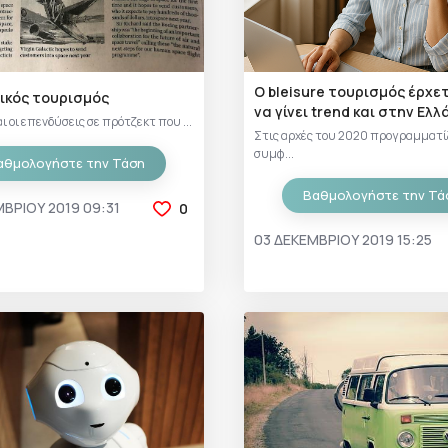
Ο bleisure τουρισμός έρχετ
ικός τουρισμός
να γίνει trend και στην Ελ
ι οι επενδύσεις σε πρότζεκτ που ...
Στις αρχές του 2020 προγραμματί
συμφ...
αθμολογήστε την Τάση
Βαθμολογήστε την Τά
ΒΡΊΟΥ 2019 09:31
0
03 ΔΕΚΕΜΒΡΊΟΥ 2019 15:25