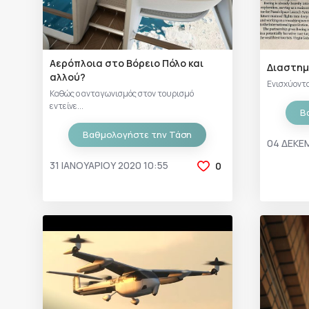
Αερόπλοια στο Βόρειο Πόλο και
Διαστημ
αλλού?
Ενισχύοντα
Καθώς ο ανταγωνισμός στον τουρισμό
εντείνε...
Β
Βαθμολογήστε την Τάση
04 ΔΕΚΕΜ
31 ΙΑΝΟΥΑΡΊΟΥ 2020 10:55
0