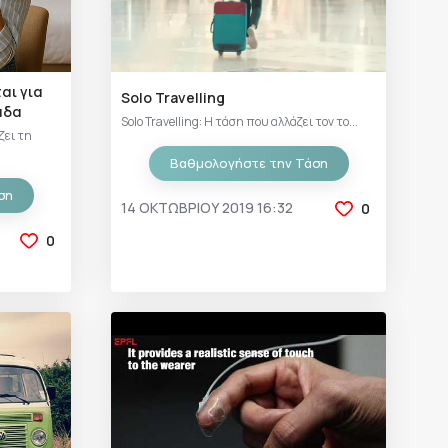
αι για
Solo Travelling
λάδα
Solo Travelling: Η τάση που αλλάζει τον το...
ζει τη
Βαθμολογήστε την Τάση
ση
14 ΟΚΤΩΒΡΊΟΥ 2019 16:32
0
0