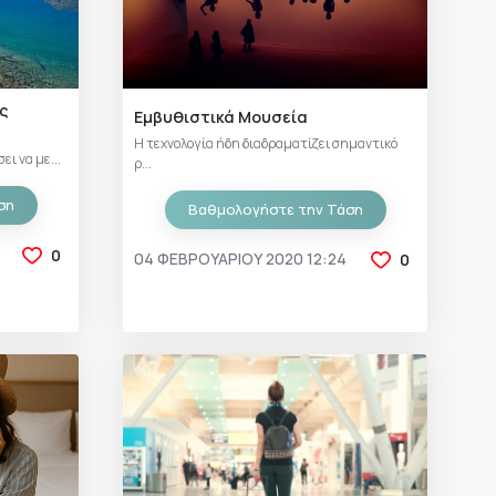
ς
Εμβυθιστικά Μουσεία
Η τεχνολογία ήδη διαδραματίζει σημαντικό
ι να με...
ρ...
ση
Βαθμολογήστε την Τάση
0
04 ΦΕΒΡΟΥΑΡΊΟΥ 2020 12:24
0